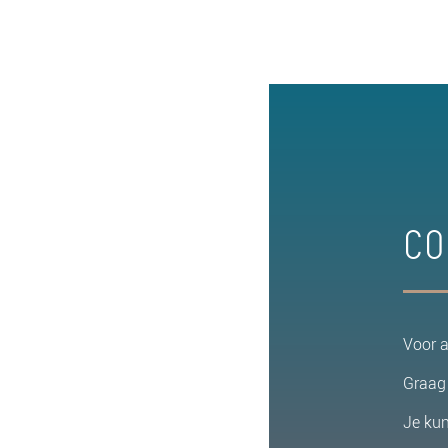
Co
Voor a
Graag 
Je ku