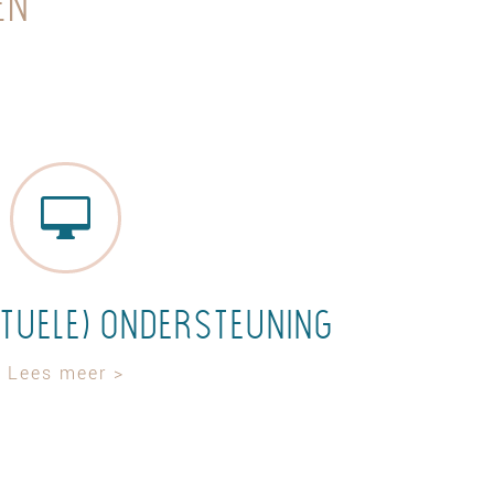
en

irtuele) ondersteuning
Lees meer >