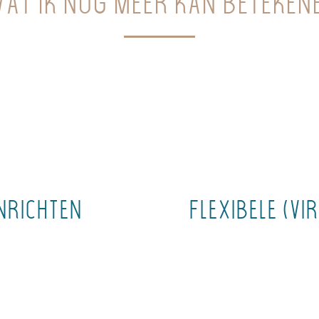
at ik nog meer kan beteken
nrichten
Flexibele (v