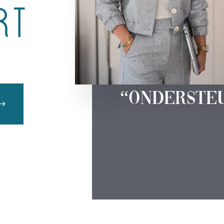
rt
“Ondersteu