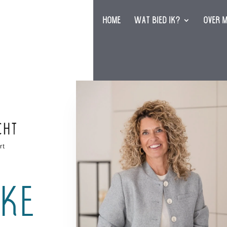
Home
Wat bied ik?
Over m
jke