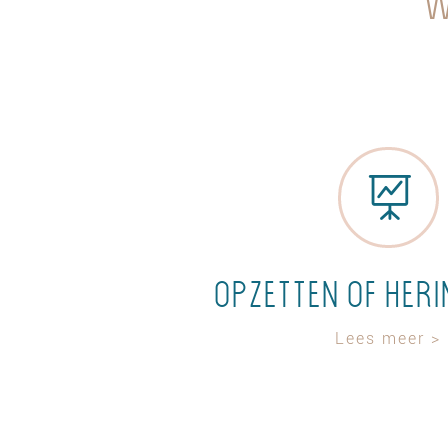
W

Opzetten of heri
Lees meer >